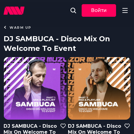
Войти
WARM UP
Новости
DJ SAMBUCA - Disco Mix On
Welcome To Event
Музыка
По трекам
По жанрам
Плейлисты
Event
Очередь
DJ SAMBUCA - Disco
DJ SAMBUCA - Disco
воспроизведения
Mix On Welcome To
Mix On Welcome To