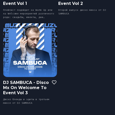
Bar&Club
Event Vol 1
Event Vol 2
Плейлист подойдет на Warm Up или
Второй выпуск диско микса от DJ
на Welcome мероприятий различного
SAMBUCA
рода: свадьбы, ивенты, дни
Mainstage
рождения!
Эдиторы
Чарты
DJ BATTLE
DJ SAMBUCA - Disco
Mx On Welcome To
Event Vol 3
Диско бленды и эдиты в третьем
миксе от DJ SAMBUCA