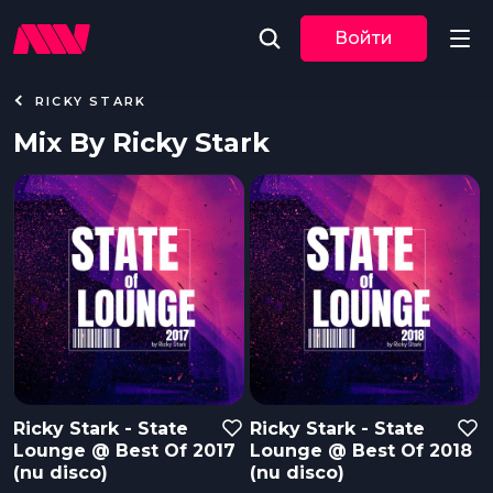
Войти
RICKY STARK
Новости
Mix By Ricky Stark
Музыка
По трекам
По жанрам
Плейлисты
Очередь
Ricky Stark - State
Ricky Stark - State
Event
воспроизведения
Lounge @ Best Of 2017
Lounge @ Best Of 2018
(nu disco)
(nu disco)