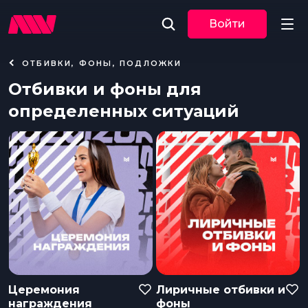
Войти
ОТБИВКИ, ФОНЫ, ПОДЛОЖКИ
Новости
Отбивки и фоны для
определенных ситуаций
Музыка
По трекам
По жанрам
Плейлисты
Event
Церемония
Лиричные отбивки и
награждения
фоны