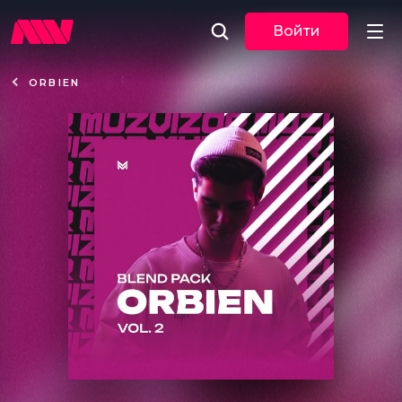
Войти
ORBIEN
Новости
Музыка
По трекам
По жанрам
Плейлисты
Event