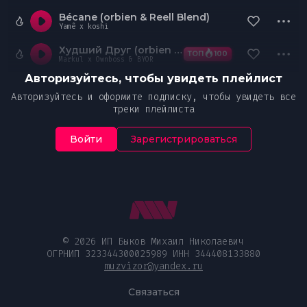
Bécane (orbien & Reell Blend)
Yamê x koshi
Худший Друг (orbien Blend)
ТОП
100
Markul x Ownboss & BYOR
Авторизуйтесь, чтобы увидеть плейлист
Авторизуйтесь и оформите подписку, чтобы увидеть все
треки плейлиста
Войти
Зарегистрироваться
© 2026 ИП Быков Михаил Николаевич
ОГРНИП 323344300025989 ИНН 344408133880
muzvizor@yandex.ru
Связаться