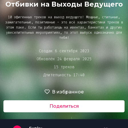
Bar&Club
Отбивки на Выходы Ведущего
10 офигенных треков на выход ведущего! Мощные, стильные,
Mainstage
зажигательные, позитивные - это всё характеристики треков в
этом паке. Если ты работаешь на ивентах, банкетах и других
увеселительных мероприятиях, то этот выпуск однозначно для
Очередь
тебя!
воспроизведения
Эдиторы
Создан 6 сентября 2023
Обновлён 24 февраля 2025
Чарты
15 треков
Длительность 17:40
DJ BATTLE
В избранное
Поделиться