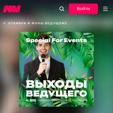
Войти
ОТБИВКИ И ФОНЫ ВЕДУЩЕМУ
Новости
Музыка
По трекам
По жанрам
Плейлисты
Event