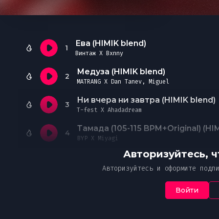
Необходимо офо
Чтобы
Ук
Ч
В случае нео
от
подписку
ознак
указанной пр
Пож
Я 
Ева (HIMIK blend)
Простите, но это действие дос
Ваше соо
со
1
Винтаж X Bxnny
Мн
с 
платной подписке MUZVIZOR.
со
Медуза (HIMIK blend)
2
Оформите, чтобы получить дост
MATRANG X Dan Tanev, Miguel
Введ
эксклюзивному контенту и уник
Ни вчера ни завтра (HIMIK blend)
От
3
T-fest X Ahadadream
4
BYP X Miyagi
Авторизуйтесь, 
Авторизуйтесь и оформите подп
Войти