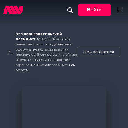
Войти
Новости
Это пользовательский
плейлист.
MUZVIZOR не несёт
ответственности за содержание и
Музыка
оформление пользовательских
⚠️
Пожаловаться
плейлистов. В случае, если плейлист
По трекам
нарушает правила пользования
сервисом, вы можете сообщить нам
об этом
По жанрам
Плейлисты
Event