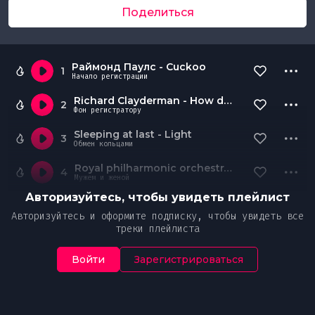
Поделиться
Раймонд Паулс - Cuckoo
1
Начало регистрации
Richard Clayderman - How deep is your love
2
Фон регистратору
Sleeping at last - Light
3
Обмен кольцами
Royal philharmonic orchestra - House of rising sun
4
Мужем и женой
Авторизуйтесь, чтобы увидеть плейлист
Авторизуйтесь и оформите подписку, чтобы увидеть все
треки плейлиста
Войти
Зарегистрироваться