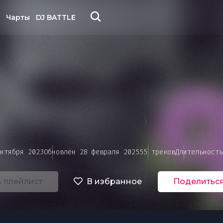
Чарты
DJ BATTLE
Уже зарегистрированы?
У вас нет аккаунта?
Войти
Зарегистрируйтесь
нтября 2023
Обновлён 28 февраля 2025
55 треков
Длительность
Регистрация
Вход
ная связь
 обновили пользовательс
ь плейлист
В избранное
Поделитьс
Задайте новый парол
Сбросить пароль
Секундочку...
Секундочку...
соглашение
Цветовая схема
сть пожелания, идеи, жалобы на незаконный конт
Электронная почта
— вы можете направить нам их через эту форму.
Электронная почта
де чем перейти к оплате, вы должны подтвердить
 перейти к оплате, необходимо добавить подтверж