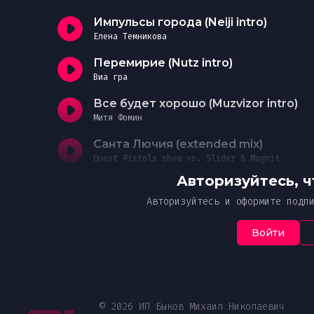
Необходимо офо
Ук
Ч
В случае нео
от
подписку
ознак
Импульсы города (Neiji intro)
указанной пр
Елена Темникова
Пож
Я 
Простите, но это действие дос
Перемирие (Nutz intro)
Ваше соо
со
Мн
с 
платной подписке MUZVIZOR.
Виа гра
со
Все будет хорошо (Muzvizor intro)
Оформите, чтобы получить дост
Введ
Митя Фомин
эксклюзивному контенту и уник
Санта Лючия (extended mix)
От
Quest Pistols show vs. Slider & Magnit
Авторизуйтесь, 
Авторизуйтесь и оформите подп
Войти
© 2026 ИП Быков Михаил Николаевич