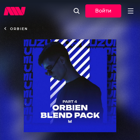
Войти
ORBIEN
Новости
Музыка
По трекам
По жанрам
Плейлисты
Event