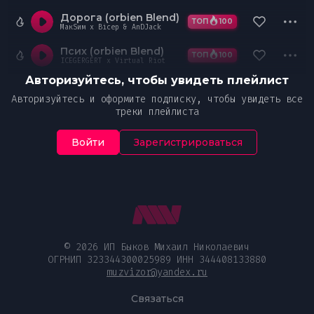
Дорога (orbien Blend)
ТОП
100
МакSим x Bicep & AnDJack
Псих (orbien Blend)
ТОП
100
ICEGERGERT x Virtual Riot
Авторизуйтесь, чтобы увидеть плейлист
Авторизуйтесь и оформите подписку, чтобы увидеть все
треки плейлиста
Войти
Зарегистрироваться
© 2026 ИП Быков Михаил Николаевич
ОГРНИП 323344300025989 ИНН 344408133880
muzvizor@yandex.ru
Связаться