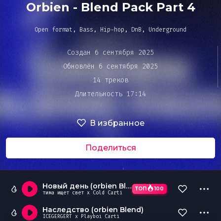
Bar&Club
Orbien - Blend Pack Part 4
Open format, Bass, Hip-hop, DnB, Underground
Mainstage
Очередь
Создан 6 сентября 2025
воспроизведения
Обновлён 6 сентября 2025
Эдиторы
14 треков
Длительность 17:14
Чарты
В избранное
DJ BATTLE
Поделиться
Новый день (orbien Blend).mp3
ТОП
100
тима ищет свет x Cold Carti
Наследство (orbien Blend)
ICEGERGERT x Playboi Carti