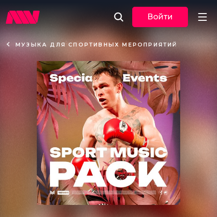
Войти
МУЗЫКА ДЛЯ СПОРТИВНЫХ МЕРОПРИЯТИЙ
Новости
Музыка
По трекам
По жанрам
Плейлисты
Event