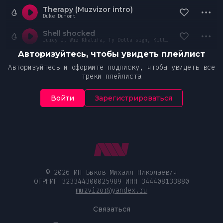
Therapy (Muzvizor intro)
Duke Dumont
Shell shocked
Juicy J, Wiz Khalifa, Ty Dolla sign, Kill the noise, Madsonik
Авторизуйтесь, чтобы увидеть плейлист
Авторизуйтесь и оформите подписку, чтобы увидеть все
треки плейлиста
Войти
Зарегистрироваться
© 2026 ИП Быков Михаил Николаевич
ОГРНИП 323344300025989 ИНН 344408133880
muzvizor@yandex.ru
Связаться