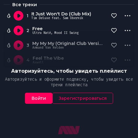
Все треки
It Just Won't Do (Club Mix)
1
Tim Deluxe feat. Sam Obernik
Free
2
Ultra Naté, Mood II Swing
My My My (Original Club Version)
3
Armand Van Helden
Feel The Vibe
4
Axwell
Авторизуйтесь, чтобы увидеть плейлист
Авторизуйтесь и оформите подписку, чтобы увидеть все
треки плейлиста
Войти
Зарегистрироваться