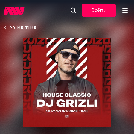
Войти
PRIME TIME
Новости
Музыка
По трекам
По жанрам
Плейлисты
Event