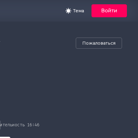
Войти
Тема
.
Пожаловаться
кое
ь
ительность 16:46
ент или иные