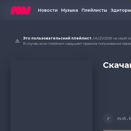
Добавить в плейлист
Новости
Музыка
Плейлисты
Эдиторы
Добавить в избранное
Поделиться
Это пользовательский плейлист.
MUZVIZOR не несёт от
⚠️
Информация о треке
В случае, если плейлист нарушает правила пользования серв
Скача
Обрат
Мы
r
rush.k
Если у вас е
предложения 