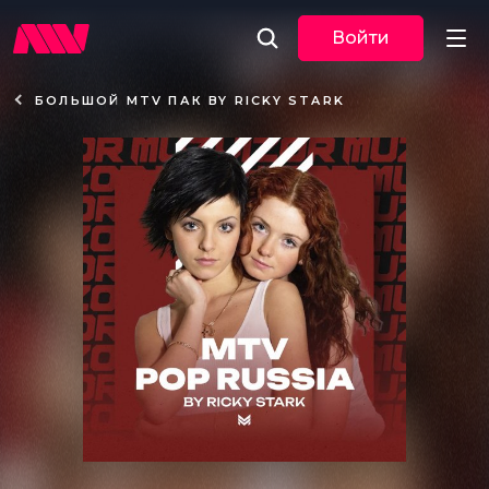
Войти
БОЛЬШОЙ MTV ПАК BY RICKY STARK
Новости
Музыка
По трекам
По жанрам
Плейлисты
Event