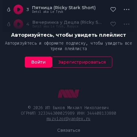
Пятница (Ricky Stark Short)
3
Detsl aka Le Truk
Вечеринка у Децла (Ricky Stark Short)
4
Detsl aka Le Truk, Маруся
Авторизуйтесь, чтобы увидеть плейлист
Авторизуйтесь и оформите подписку, чтобы увидеть все
треки плейлиста
Войти
Зарегистрироваться
© 2026 ИП Быков Михаил Николаевич
ОГРНИП 323344300025989 ИНН 344408133880
muzvizor@yandex.ru
Связаться