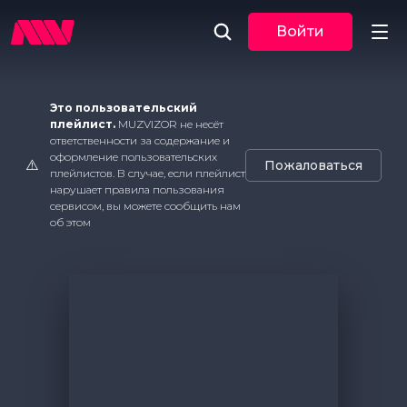
Войти
Новости
Это пользовательский
плейлист.
MUZVIZOR не несёт
ответственности за содержание и
Музыка
оформление пользовательских
⚠️
Пожаловаться
плейлистов. В случае, если плейлист
По трекам
нарушает правила пользования
сервисом, вы можете сообщить нам
об этом
По жанрам
Плейлисты
Event