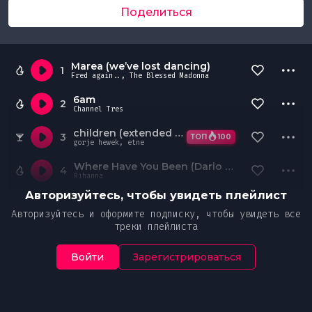
Поделиться
Marea (we’ve lost dancing)
1
Fred again.., The Blessed Madonna
6am
2
Channel Tres
children (extended mix)
3
ТОП
100
gorje hewek, etne
Where Have You Been (Dario Hessabi, MALHO (FR), JARP Remix)
4
Rihanna
Авторизуйтесь, чтобы увидеть плейлист
Авторизуйтесь и оформите подписку, чтобы увидеть все
треки плейлиста
Войти
Зарегистрироваться