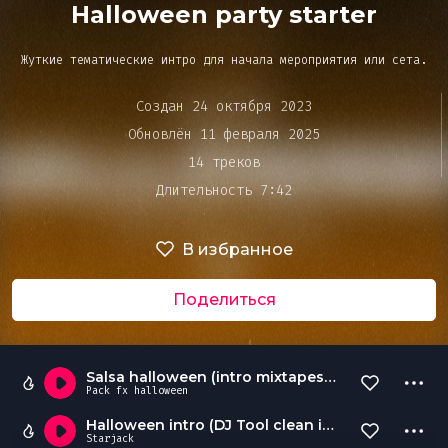
Bar&Club
Halloween party starter
Жуткие тематические интро для начала мероприятия или сета.
Mainstage
Очередь
Создан 24 октября 2023
воспроизведения
Обновлён 11 февраля 2025
Эдиторы
14 треков
Длительность 7:42
Чарты
В избранное
DJ BATTLE
Поделиться
Salsa halloween (intro mixtapes & live)
Pack fx halloween
Halloween intro (DJ Tool clean instrumental version)
Starjack