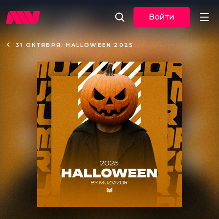
Войти
31 ОКТЯБРЯ. HALLOWEEN 2025
Новости
Музыка
По трекам
По жанрам
Плейлисты
Event