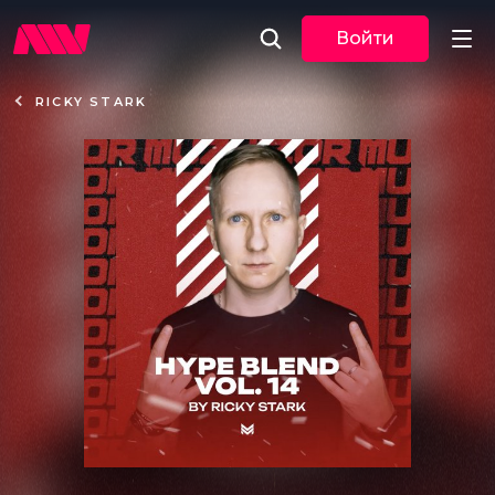
Войти
RICKY STARK
Новости
Музыка
По трекам
По жанрам
Плейлисты
Event