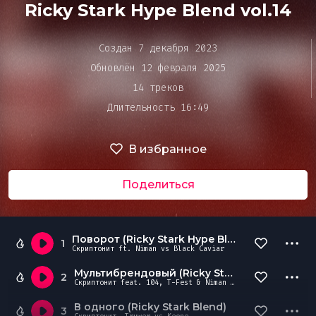
Bar&Club
Ricky Stark Hype Blend vol.14
Создан 7 декабря 2023
Mainstage
Очередь
Обновлён 12 февраля 2025
воспроизведения
14 треков
Длительность 16:49
Эдиторы
В избранное
Чарты
Поделиться
DJ BATTLE
Поворот (Ricky Stark Hype Blend)
1
Скриптонит ft. Niman vs Black Caviar
Мультибрендовый (Ricky Stark Blend)
2
Скриптонит feat. 104, T-Fest & Niman Vs Jason Derulo
В одного (Ricky Stark Blend)
3