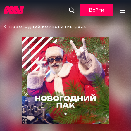
Войти
НОВОГОДНИЙ КОРПОРАТИВ 2024
Новости
Музыка
По трекам
По жанрам
Плейлисты
Event