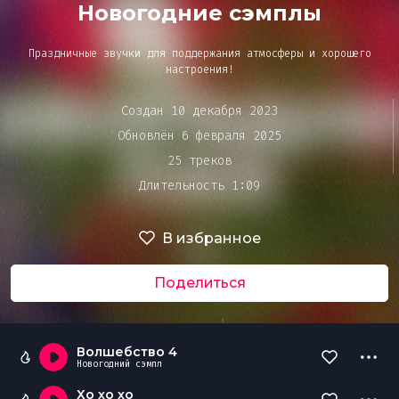
Bar&Club
Новогодние сэмплы
Праздничные звучки для поддержания атмосферы и хорошего
Mainstage
настроения!
Очередь
Создан 10 декабря 2023
воспроизведения
Обновлён 6 февраля 2025
Эдиторы
25 треков
Длительность 1:09
Чарты
В избранное
DJ BATTLE
Поделиться
Волшебство 4
Новогодний сэмпл
Хо хо хо