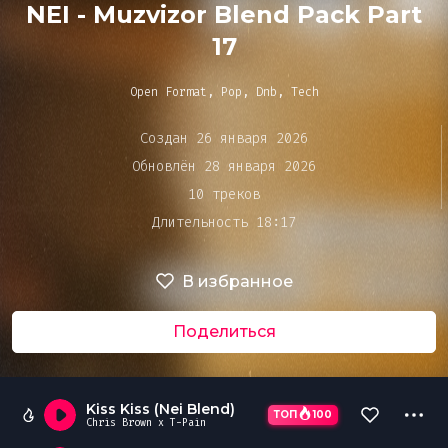
Bar&Club
NEI - Muzvizor Blend Pack Part
17
Mainstage
Open Format, Pop, Dnb, Tech
Очередь
воспроизведения
Создан 26 января 2026
Эдиторы
Обновлён 28 января 2026
10 треков
Длительность 18:17
Чарты
В избранное
DJ BATTLE
Поделиться
Kiss Kiss (Nei Blend)
ТОП
100
Chris Brown x T-Pain