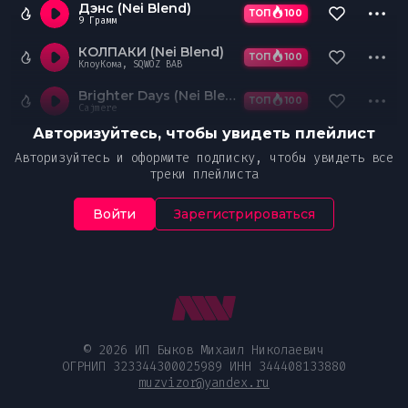
Дэнс (Nei Blend)
ТОП
100
9 Грамм
КОЛПАКИ (Nei Blend)
ТОП
100
КлоуКома, SQWOZ BAB
Brighter Days (Nei Blend)
ТОП
100
Cajmere
Авторизуйтесь, чтобы увидеть плейлист
Авторизуйтесь и оформите подписку, чтобы увидеть все
треки плейлиста
Войти
Зарегистрироваться
© 2026 ИП Быков Михаил Николаевич
ОГРНИП 323344300025989 ИНН 344408133880
muzvizor@yandex.ru