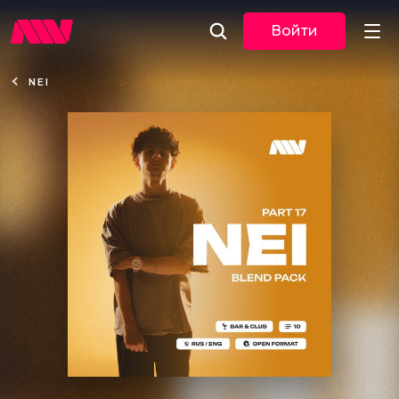
Войти
NEI
Новости
Музыка
По трекам
По жанрам
Плейлисты
Event