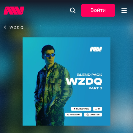
Войти
WZDQ
Новости
Музыка
По трекам
По жанрам
Плейлисты
Event