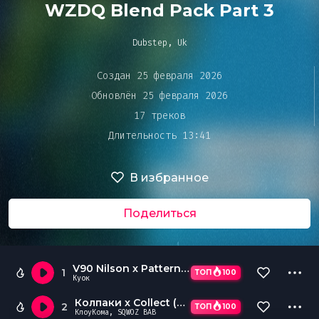
Bar&Club
WZDQ Blend Pack Part 3
Dubstep, Uk
Mainstage
Очередь
Создан 25 февраля 2026
воспроизведения
Обновлён 25 февраля 2026
Эдиторы
17 треков
Длительность 13:41
Чарты
В избранное
DJ BATTLE
Поделиться
V90 Nilson x Patterns (WZDQ Edit)
1
ТОП
100
Куок
Колпаки x Collect (WZDQ Edit)
2
ТОП
100
КлоуКома, SQWOZ BAB