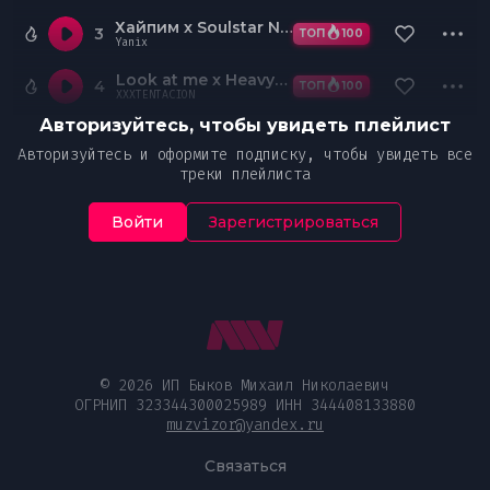
Хайпим x Soulstar Night (WZDQ Edit)
3
ТОП
100
Yanix
Look at me x Heavyweight (WZDQ Edit)
4
ТОП
100
XXXTENTACION
Авторизуйтесь, чтобы увидеть плейлист
Авторизуйтесь и оформите подписку, чтобы увидеть все
треки плейлиста
Войти
Зарегистрироваться
© 2026 ИП Быков Михаил Николаевич
ОГРНИП 323344300025989 ИНН 344408133880
muzvizor@yandex.ru
Связаться