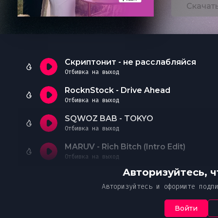
Скачат
Преж
Необходимо офо
Чтобы
Ук
Ч
В случае нео
от
подписку
ознак
указанной пр
Пож
Я 
Простите, но это действие дос
Ваше соо
со
Скриптонит - не расслабляйся
Мн
с 
платной подписке MUZVIZOR.
Отбивка на выход
со
Оформите, чтобы получить дост
RocknStock - Drive Ahead
Введ
эксклюзивному контенту и уник
Отбивка на выход
От
SQWOZ BAB - TOKYO
Отбивка на выход
MARUV - Rich Bitch (Intro Edit)
Отбивка на выход
Авторизуйтесь, 
Авторизуйтесь и оформите подп
Войти