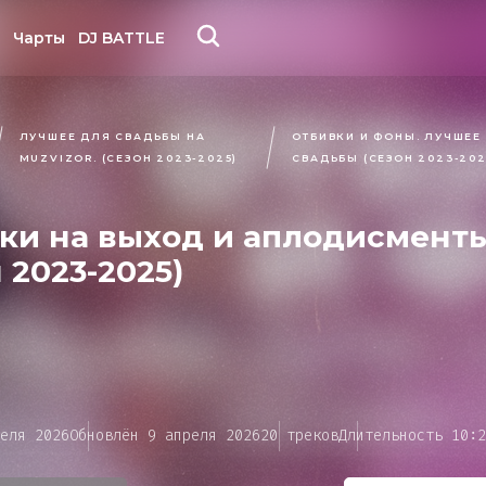
Чарты
DJ BATTLE
ЛУЧШЕЕ ДЛЯ СВАДЬБЫ НА
ОТБИВКИ И ФОНЫ. ЛУЧШЕЕ
MUZVIZOR. (СЕЗОН 2023-2025)
СВАДЬБЫ (СЕЗОН 2023-202
ки на выход и аплодисменты
 2023-2025)
Уже зарегистрированы?
У вас нет аккаунта?
Войти
Зарегистрируйтесь
Регистрация
Вход
ная связь
 обновили пользовательс
Задайте новый парол
Сбросить пароль
еля 2026
Обновлён 9 апреля 2026
20 треков
Длительность 10:2
Секундочку...
Секундочку...
соглашение
Цветовая схема
сть пожелания, идеи, жалобы на незаконный конт
Электронная почта
— вы можете направить нам их через эту форму.
Электронная почта