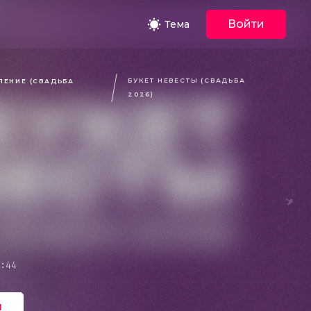
Войти
Тема
БУКЕТ НЕВЕСТЫ (СВАДЬБА
ЕНИЕ (СВАДЬБА
2026)
кое
:44
ь
ент или иные
я