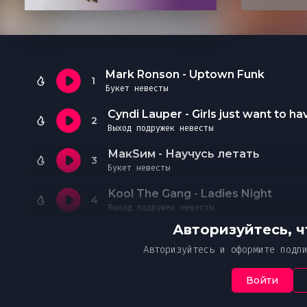
Преж
Необходимо офо
Чтобы
Ук
Ч
В случае нео
от
подписку
ознак
указанной пр
Пож
Я 
Простите, но это действие дос
Ваше соо
со
Mark Ronson - Uptown Funk
1
Мн
с 
платной подписке MUZVIZOR.
Букет невесты
со
Оформите, чтобы получить дост
2
Введ
Выход подружек невесты
эксклюзивному контенту и уник
От
МакSим - Научусь летать
3
Букет невесты
Kool The Gang - Ladies Night
4
Выход подружек невесты
Авторизуйтесь, 
Авторизуйтесь и оформите подп
Войти