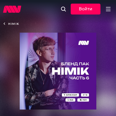
Войти
HIMIK
Новости
Музыка
По трекам
По жанрам
Плейлисты
Event