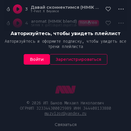
Давай сконнектимся (HIMIK blend)
3
T-Fest X Beyonce
aromat (HIMIK blend)
4
ТОП
100
SAYAN X gotlibgotlibgotlib
Авторизуйтесь, чтобы увидеть плейлист
Авторизуйтесь и оформите подписку, чтобы увидеть все
треки плейлиста
Войти
Зарегистрироваться
© 2026 ИП Быков Михаил Николаевич
ОГРНИП 323344300025989 ИНН 344408133880
muzvizor@yandex.ru
Связаться