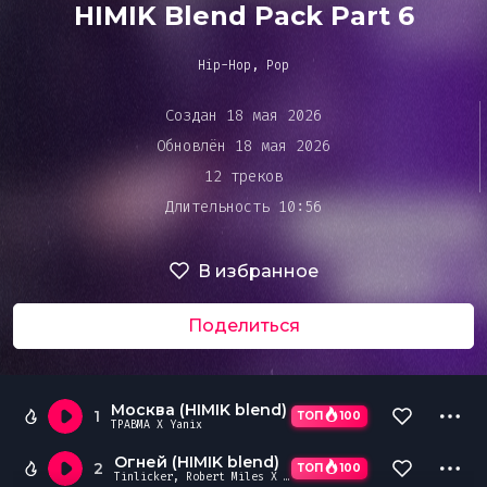
Bar&Club
HIMIK Blend Pack Part 6
Hip-Hop, Pop
Mainstage
Очередь
Создан 18 мая 2026
воспроизведения
Обновлён 18 мая 2026
Эдиторы
12 треков
Длительность 10:56
Чарты
В избранное
DJ BATTLE
Поделиться
Москва (HIMIK blend)
1
ТОП
100
ТРАВМА X Yanix
Огней (HIMIK blend)
2
ТОП
100
Tinlicker, Robert Miles X SALUKI