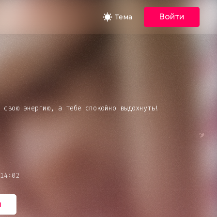
Войти
Тема
 свою энергию, а тебе спокойно выдохнуть!
14:02
кое
ь
ент или иные
я
 своё