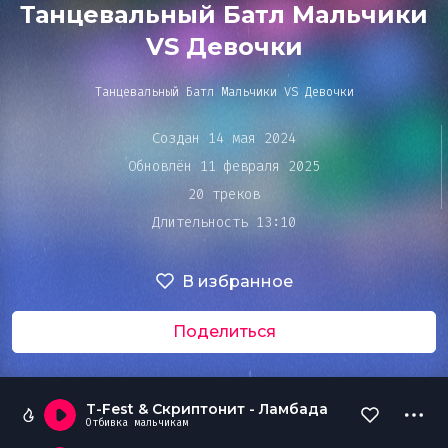
Bar&Club
Танцевальный Батл Мальчики
VS Девочки
Mainstage
Танцевальный Батл Мальчики VS Девочки
Очередь
воспроизведения
Создан 14 мая 2024
Эдиторы
Обновлён 11 февраля 2025
20 треков
Длительность 13:10
Чарты
В избранное
DJ BATTLE
Поделиться
T-Fest & Скриптонит - Ламбада
Отбивка мальчикам