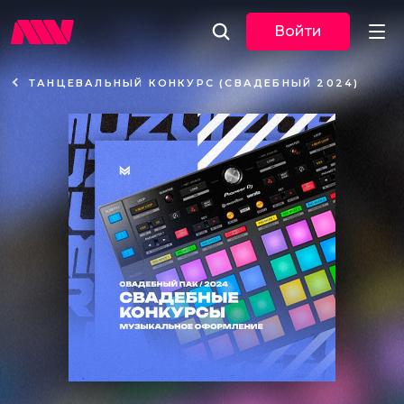
Войти
ТАНЦЕВАЛЬНЫЙ КОНКУРС (СВАДЕБНЫЙ 2024)
Новости
Музыка
По трекам
По жанрам
Плейлисты
Event