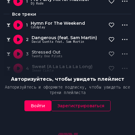
1
Dj Rude
Все треки
Hymn For The Weekend
1
Coldplay
Dangerous (feat. Sam Martin)
2
David Guetta feat. Sam Martin
Stressed Out
3
Twenty One Pilots
Sweat (A La La La La Long)
4
Inner Circle
Авторизуйтесь, чтобы увидеть плейлист
Авторизуйтесь и оформите подписку, чтобы увидеть все
треки плейлиста
Войти
Зарегистрироваться