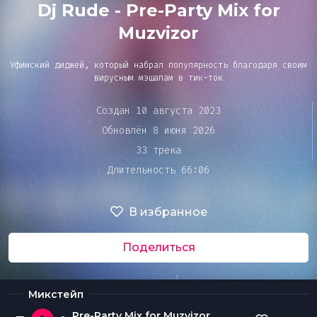
Bar&Club
Dj Rude - Pre-Party Mix for
Muzvizor
Mainstage
Уфимский диджей, который набрал популярность благодаря своим
вирусным мэшапам в тик-ток
Создан 10 августа 2023
Эдиторы
Очередь
Обновлён 8 июня 2026
воспроизведения
33 трека
Чарты
Длительность 66:06
DJ BATTLE
В избранное
Поделиться
Микстейп
Pre-Party Mix for Muzvizor