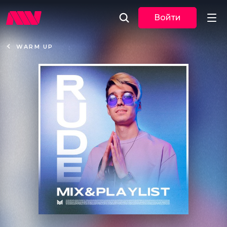
Войти
WARM UP
Новости
Музыка
По трекам
По жанрам
Плейлисты
Event