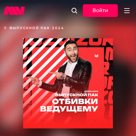
Войти
ВЫПУСКНОЙ ПАК 2024
Новости
Музыка
По трекам
По жанрам
Плейлисты
Event