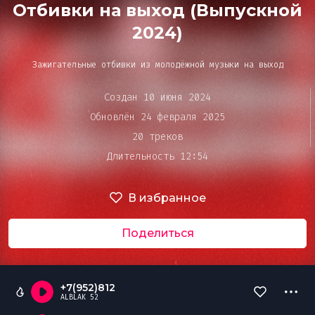
Bar&Club
Отбивки на выход (Выпускной
2024)
Mainstage
Зажигательные отбивки из молодёжной музыки на выход
Очередь
воспроизведения
Создан 10 июня 2024
Эдиторы
Обновлён 24 февраля 2025
20 треков
Длительность 12:54
Чарты
В избранное
DJ BATTLE
Поделиться
+7(952)812
ALBLAK 52