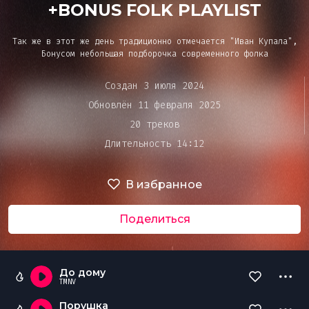
Bar&Club
+BONUS FOLK PLAYLIST
Так же в этот же день традиционно отмечается "Иван Купала",
Mainstage
Бонусом небольшая подборочка современного фолка
Очередь
Создан 3 июля 2024
воспроизведения
Обновлён 11 февраля 2025
Эдиторы
20 треков
Длительность 14:12
Чарты
В избранное
DJ BATTLE
Поделиться
До дому
TMNV
Порушка