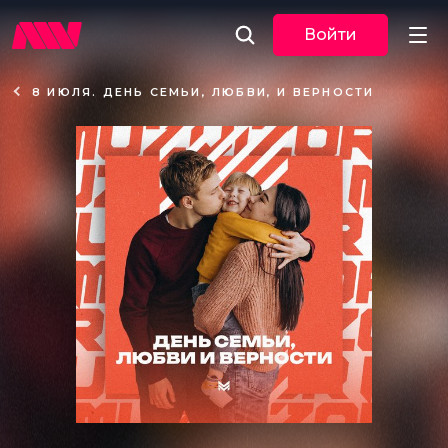
Войти
8 ИЮЛЯ. ДЕНЬ СЕМЬИ, ЛЮБВИ, И ВЕРНОСТИ
Новости
Музыка
По трекам
По жанрам
Плейлисты
Event