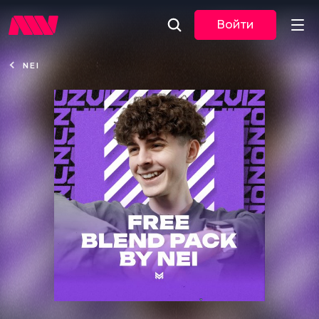
Войти
NEI
Новости
Музыка
По трекам
По жанрам
Плейлисты
Event