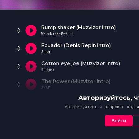
Необходимо офо
Чтобы
Ук
Ч
В случае нео
от
подписку
ознак
указанной пр
Пож
Я 
Rump shaker (Muzvizor intro)
Простите, но это действие дос
Ваше соо
со
Wreckx-N-Effect
Мн
с 
платной подписке MUZVIZOR.
со
Ecuador (Denis Repin intro)
Оформите, чтобы получить дост
Sash!
Введ
эксклюзивному контенту и уник
Cotton eye joe (Muzvizor intro)
От
Rednex
The Power (Muzvizor intro)
SNAP!
Авторизуйтесь, 
Авторизуйтесь и оформите подп
Войти