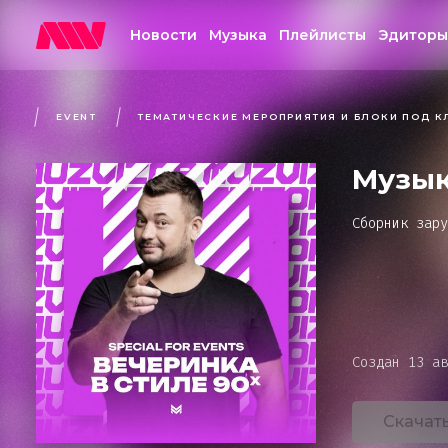
Добавить в плейлист
Новости
Музыка
Плейлисты
Эдиторы
Добавить в избранное
Поделиться
EVENT
ТЕМАТИЧЕСКИЕ МЕРОПРИЯТИЯ И БЛОКИ ПОД 
Информация о треке
Музык
Сборник зару
Обрат
Создан 13 ав
Мы
Если у вас е
предложения 
Скачат
Преж