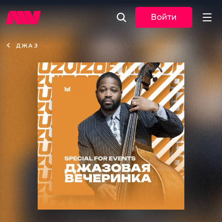
Войти
ДЖАЗ
Новости
Музыка
По трекам
По жанрам
Плейлисты
Event