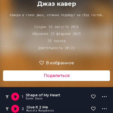
Bar&Club
Джаз кавер
Каверы в стиле джаз, отлично подойдут на сбор гостей.
Mainstage
Очередь
Создан 19 августа 2024
воспроизведения
Обновлён 25 февраля 2025
Эдиторы
29 треков
Длительность 20:22
Чарты
В избранное
DJ BATTLE
Поделиться
Shape of My Heart
1
Karen Souza
Give It 2 Me
2
Marcela Mangabeira