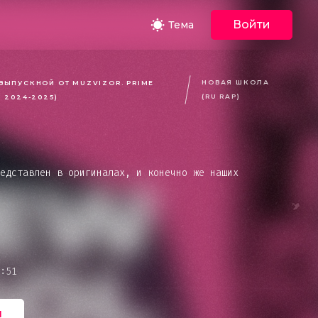
Войти
Тема
НОВАЯ ШКОЛА
ВЫПУСКНОЙ ОТ MUZVIZOR. PRIME
(RU RAP)
Н 2024-2025)
едставлен в оригиналах, и конечно же наших
кое
:51
ь
ент или иные
я