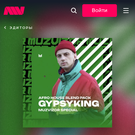
Войти
ЭДИТОРЫ
Новости
Музыка
По трекам
По жанрам
Плейлисты
Event