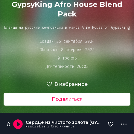
Bar&Club
GypsyKing Afro House Blend
Pack
Mainstage
Бленды на русские композиции в жанре Afro House от GypsyKing
Очередь
воспроизведения
Создан 26 сентября 2024
Эдиторы
Обновлён 8 февраля 2025
9 треков
Длительность 26:03
Чарты
В избранное
DJ BATTLE
Поделиться
Сердце из чистого золота (GYPSYKING Afro edit)
Massivedrum x Стас Михайлов