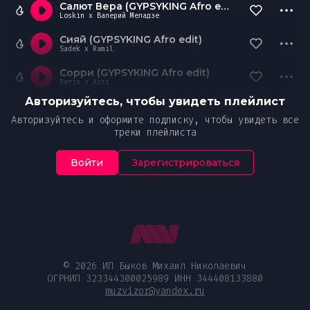
Салют Вера (GYPSYKING Afro edit)
Loskin x Валерий Меладзе
Сияй (GYPSYKING Afro edit)
Sadek x Ramil
Сорри (GYPSYKING Afro edit)
Berin x Asti
Авторизуйтесь, чтобы увидеть плейлист
Авторизуйтесь и оформите подписку, чтобы увидеть все
треки плейлиста
Войти
Зарегистрироваться
© 2026 ИП Быков Михаил Николаевич
ОГРНИП 323344300025989 ИНН 344408133880
muzvizor@yandex.ru