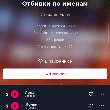
Bar&Club
Отбивки по именам
Отбивки по именам
Mainstage
Очередь
Создан 7 октября 2024
воспроизведения
Обновлён 25 февраля 2025
Эдиторы
37 треков
Длительность 14:22
Чарты
В избранное
DJ BATTLE
Поделиться
Лена
1
Отбивка
Колян
2
Отбивка