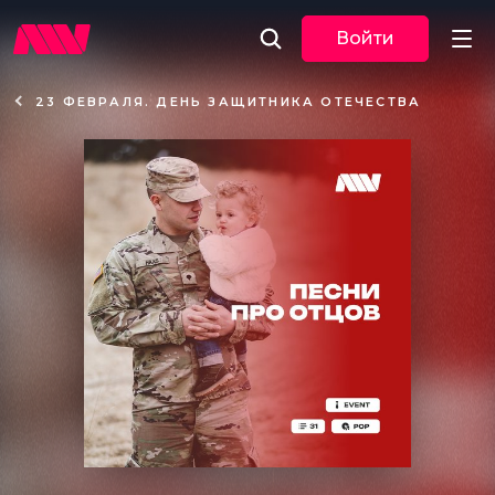
Войти
23 ФЕВРАЛЯ. ДЕНЬ ЗАЩИТНИКА ОТЕЧЕСТВА
Новости
Музыка
По трекам
По жанрам
Плейлисты
Event