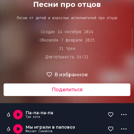
Bar&Club
Песни про отцов
Песни от детей и взрослых исполнителей про отцов
Mainstage
Очередь
Создан 14 октября 2024
воспроизведения
Обновлён 7 февраля 2025
Эдиторы
31 трек
Длительность 14:11
Чарты
В избранное
DJ BATTLE
Поделиться
Па-па-па-па
Три кота
Мы играли в паповоз
Михаил Самойлов