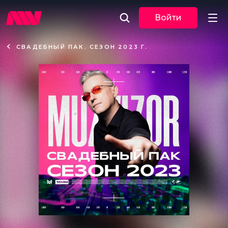
Войти
СВАДЕБНЫЙ ПАК. СЕЗОН 2023 Г.
Новости
Музыка
По трекам
По жанрам
Плейлисты
Event