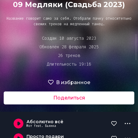
Bar&Club
09 Медляки (Свадьба 2023)
Название говорит само за себя. Отобрали пачку относительно
Mainstage
свежих треков на медленный танец.
Очередь
Создан 10 августа 2023
воспроизведения
Обновлён 28 февраля 2025
Эдиторы
26 треков
Длительность 19:16
Чарты
В избранное
DJ BATTLE
Поделиться
Абсолютно всё
Мот feat. Бьянка
Просто подари