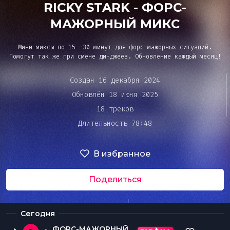
Bar&Club
RICKY STARK - ФОРС-
МАЖОРНЫЙ МИКС
Mainstage
Мини-миксы по 15 -30 минут для форс-мажорных ситуаций.
Помогут так же при смене ди-джеев. Обновление каждый месяц!
Очередь
Создан 16 декабря 2024
Эдиторы
воспроизведения
Обновлён 18 июня 2025
18 треков
Чарты
Длительность 78:48
DJ BATTLE
В избранное
Поделиться
Сегодня
ФОРС-МАЖОРНЫЙ МИКС №1 (Hip-Hop)