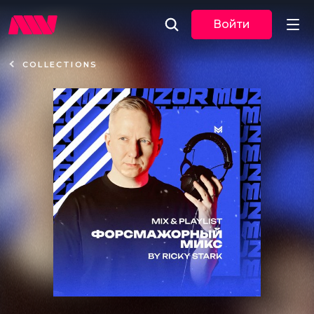
Войти
COLLECTIONS
Новости
Музыка
По трекам
По жанрам
Плейлисты
Event