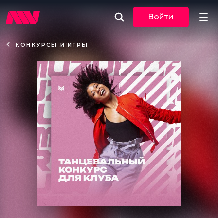
Войти
КОНКУРСЫ И ИГРЫ
Новости
Музыка
По трекам
По жанрам
Плейлисты
Event