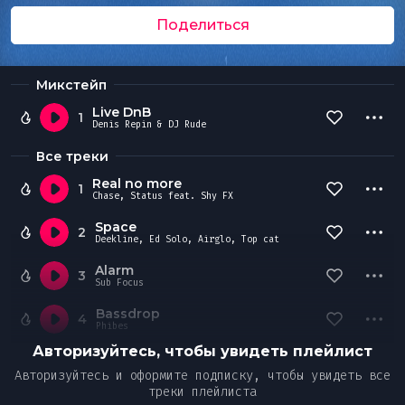
Поделиться
Микстейп
Live DnB
1
Denis Repin & DJ Rude
Все треки
Real no more
1
Chase, Status feat. Shy FX
Space
2
Deekline, Ed Solo, Airglo, Top cat
Alarm
3
Sub Focus
Bassdrop
4
Phibes
Авторизуйтесь, чтобы увидеть плейлист
Авторизуйтесь и оформите подписку, чтобы увидеть все
треки плейлиста