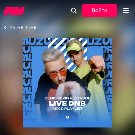
Войти
PRIME TIME
Новости
Музыка
По трекам
По жанрам
Плейлисты
Event