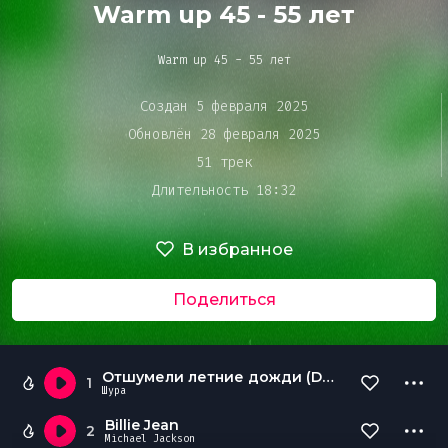
Bar&Club
Warm up 45 - 55 лет
Warm up 45 - 55 лет
Mainstage
Очередь
Создан 5 февраля 2025
воспроизведения
Обновлён 28 февраля 2025
Эдиторы
51 трек
Длительность 18:32
Чарты
В избранное
DJ BATTLE
Поделиться
Отшумели летние дожди (Denis Repin intro)
1
Шура
Billie Jean
2
Michael Jackson