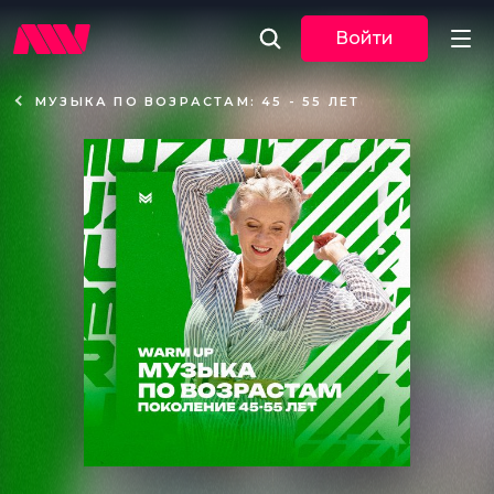
Войти
МУЗЫКА ПО ВОЗРАСТАМ: 45 - 55 ЛЕТ
Новости
Музыка
По трекам
По жанрам
Плейлисты
Event