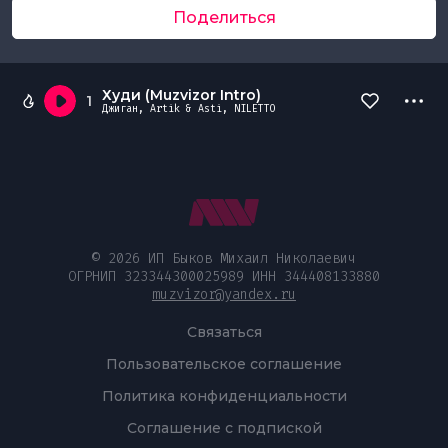
Поделиться
Худи (Muzvizor Intro)
1
Джиган, Artik & Asti, NILETTO
© 2026 ИП Быков Михаил Николаевич
ОГРНИП 323344300025989 ИНН 344408133880
muzvizor@yandex.ru
Связаться
Пользовательское соглашение
Политика конфиденциальности
Соглашение с подпиской