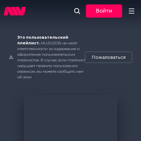
Войти
Новости
Это пользовательский
плейлист.
MUZVIZOR не несёт
ответственности за содержание и
Музыка
оформление пользовательских
⚠️
Пожаловаться
плейлистов. В случае, если плейлист
По трекам
нарушает правила пользования
сервисом, вы можете сообщить нам
об этом
По жанрам
Плейлисты
Event