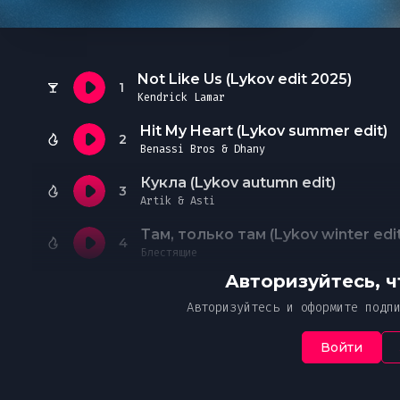
Необходимо офо
Чтобы
Ук
Ч
В случае нео
от
подписку
ознак
указанной пр
Пож
Я 
Not Like Us (Lykov edit 2025)
Простите, но это действие дос
Ваше соо
со
1
Kendrick Lamar
Мн
с 
платной подписке MUZVIZOR.
со
Hit My Heart (Lykov summer edit)
2
Оформите, чтобы получить дост
Benassi Bros & Dhany
Введ
эксклюзивному контенту и уник
Кукла (Lykov autumn edit)
От
3
Artik & Asti
4
Блестящие
Авторизуйтесь, 
Авторизуйтесь и оформите подп
Войти