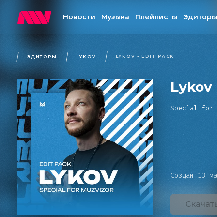
Добавить в плейлист
Новости
Музыка
Плейлисты
Эдиторы
Добавить в избранное
Поделиться
LYKOV - EDIT PACK
ЭДИТОРЫ
LYKOV
Информация о треке
Lykov 
Special for 
Обрат
Создан 13 ма
Мы
Если у вас е
предложения 
Скачат
Преж