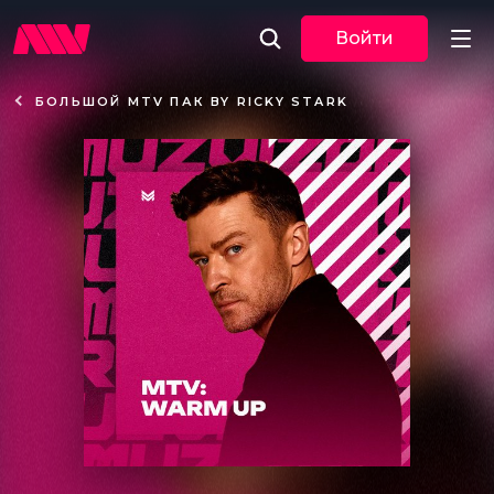
Войти
БОЛЬШОЙ MTV ПАК BY RICKY STARK
Новости
Музыка
По трекам
По жанрам
Плейлисты
Event