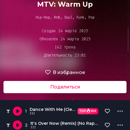
Bar&Club
MTV: Warm Up
Hip-Hop, RnB, Soul, Funk, Pop
Mainstage
Очередь
Создан 24 марта 2025
воспроизведения
Обновлён 24 марта 2025
Эдиторы
142 трека
Длительность 23:01
Чарты
В избранное
DJ BATTLE
Поделиться
Dance With Me (Clean Intro)
1
ТОП
100
112
It's Over Now (Remix) (No Rap) (Clean Intro)
2
112