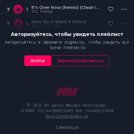
It's Over Now (Remix) (Clean Intro)
3
112, Prodigy
How Do U Want It (Intro)
4
2pac, K-Ci, Jojo
Авторизуйтесь, чтобы увидеть плейлист
Авторизуйтесь и оформите подписку, чтобы увидеть все
треки плейлиста
Войти
Зарегистрироваться
© 2026 ИП Быков Михаил Николаевич
ОГРНИП 323344300025989 ИНН 344408133880
muzvizor@yandex.ru
Связаться