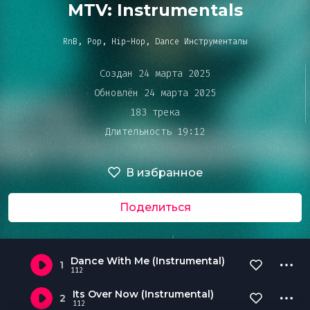
Bar&Club
MTV: Instrumentals
RnB, Pop, Hip-Hop, Dance Инструменталы
Mainstage
Очередь
Создан 24 марта 2025
воспроизведения
Обновлён 24 марта 2025
Эдиторы
183 трека
Длительность 19:12
Чарты
В избранное
DJ BATTLE
Поделиться
Dance With Me (Instrumental)
1
112
Its Over Now (Instrumental)
2
112