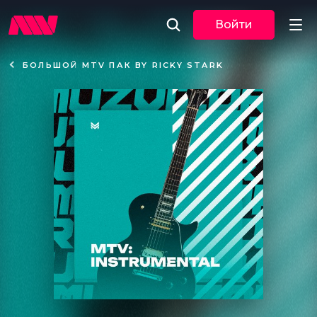
Войти
БОЛЬШОЙ MTV ПАК BY RICKY STARK
Новости
Музыка
По трекам
По жанрам
Плейлисты
Event