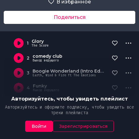
В избранное
Поделиться
Glory
1
The Score
comedy club
2
Выход ведущего
Boogie Wonderland (Intro Edit) (Clean)
3
Earth, Wind & Fire ft The Emotions
Funky
4
Выход ведущего
Авторизуйтесь, чтобы увидеть плейлист
Авторизуйтесь и оформите подписку, чтобы увидеть все
треки плейлиста
Войти
Зарегистрироваться