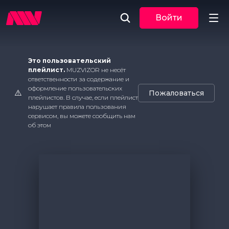
Войти
Новости
Это пользовательский
плейлист.
MUZVIZOR не несёт
ответственности за содержание и
Музыка
оформление пользовательских
⚠️
Пожаловаться
плейлистов. В случае, если плейлист
По трекам
нарушает правила пользования
сервисом, вы можете сообщить нам
об этом
По жанрам
Плейлисты
Event