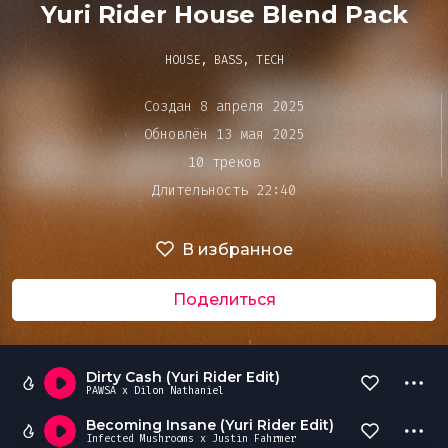
Bar&Club
Yuri Rider House Blend Pack
HOUSE, BASS, TECH
Mainstage
Очередь
Создан 8 апреля 2025
воспроизведения
Обновлён 13 мая 2025
Эдиторы
10 треков
Длительность 22:40
Чарты
В избранное
DJ BATTLE
Поделиться
Dirty Cash (Yuri Rider Edit)
PAWSA x Dilon Nathaniel
Becoming Insane (Yuri Rider Edit)
Infected Mushrooms x Justin Fahrmer