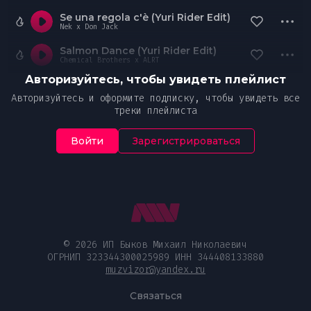
Se una regola c'è (Yuri Rider Edit)
Nek x Don Jack
Salmon Dance (Yuri Rider Edit)
Chemical Brothers x ALRT
Авторизуйтесь, чтобы увидеть плейлист
Авторизуйтесь и оформите подписку, чтобы увидеть все
треки плейлиста
Войти
Зарегистрироваться
© 2026 ИП Быков Михаил Николаевич
ОГРНИП 323344300025989 ИНН 344408133880
muzvizor@yandex.ru
Связаться