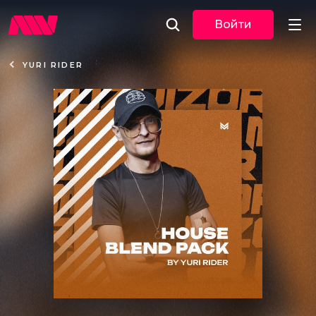
Войти
YURI RIDER
Новости
Музыка
По трекам
По жанрам
Плейлисты
Event