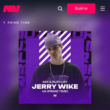
Войти
PRIME TIME
Новости
Музыка
По трекам
По жанрам
Плейлисты
Event