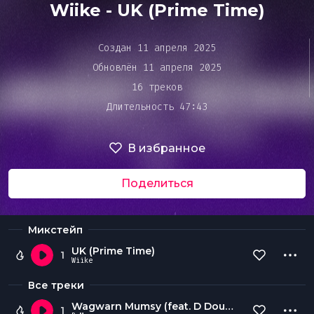
Bar&Club
Wiike - UK (Prime Time)
Создан 11 апреля 2025
Mainstage
Обновлён 11 апреля 2025
Очередь
16 треков
воспроизведения
Длительность 47:43
Эдиторы
В избранное
Чарты
Поделиться
DJ BATTLE
Микстейп
UK (Prime Time)
1
Wiike
Все треки
Wagwarn Mumsy (feat. D Double E, Jme, Frisco) (cloubee Edit)
1