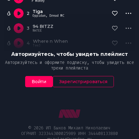
P Money
Tiga
2
Oppidan, Dread MC
94 BITZZ
3
N4TEE
Where n When
4
TeeJ
Авторизуйтесь, чтобы увидеть плейлист
Авторизуйтесь и оформите подписку, чтобы увидеть все
треки плейлиста
Войти
Зарегистрироваться
© 2026 ИП Быков Михаил Николаевич
ОГРНИП 323344300025989 ИНН 344408133880