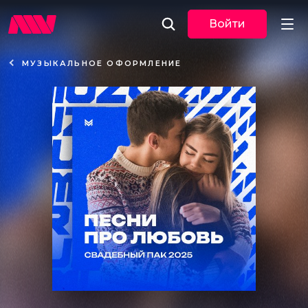
Войти
МУЗЫКАЛЬНОЕ ОФОРМЛЕНИЕ
Новости
Музыка
По трекам
По жанрам
Плейлисты
Event