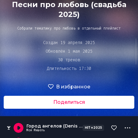
Bar&Club
Песни про любовь (свадьба
2025)
Mainstage
Собрали тематику про любовь в отдельный плейлист
Очередь
воспроизведения
Создан 19 апреля 2025
Эдиторы
Обновлён 1 мая 2025
30 треков
Длительность 17:30
Чарты
В избранное
DJ BATTLE
Поделиться
Город ангелов (Denis Repin intro edit)
HIT
★
2025
Моя Мишель