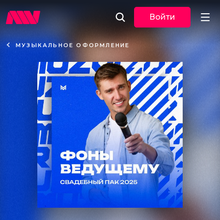
Войти
МУЗЫКАЛЬНОЕ ОФОРМЛЕНИЕ
Новости
Музыка
По трекам
По жанрам
Плейлисты
Event