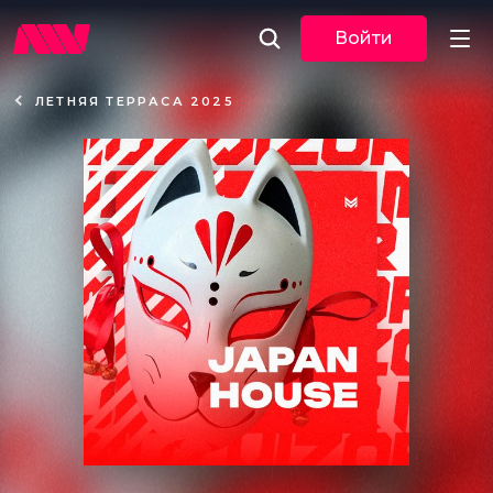
Войти
ЛЕТНЯЯ ТЕРРАСА 2025
Новости
Музыка
По трекам
По жанрам
Плейлисты
Event