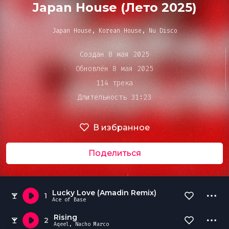
Bar&Club
Japan House (Лето 2025)
Japan House, Korean House, Nu Disco
Mainstage
Очередь
Создан 8 мая 2025
воспроизведения
Обновлён 8 мая 2025
Эдиторы
114 трека
Длительность 31:23
Чарты
В избранное
DJ BATTLE
Поделиться
Lucky Love (Amadin Remix)
1
Ace of Base
Rising
2
Aqeel, Nacho Marco