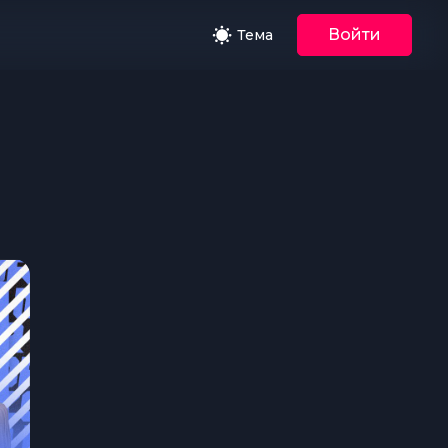
Войти
Тема
кое