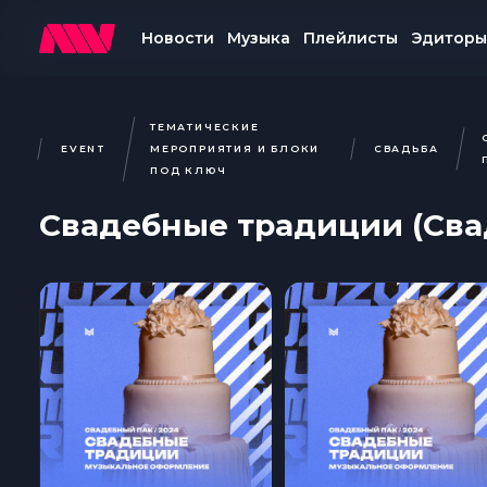
Добавить в плейлист
Новости
Музыка
Плейлисты
Эдиторы
Добавить в избранное
Поделиться
ТЕМАТИЧЕСКИЕ
EVENT
МЕРОПРИЯТИЯ И БЛОКИ
СВАДЬБА
Информация о треке
ПОД КЛЮЧ
Свадебные традиции (Сва
Обрат
Мы