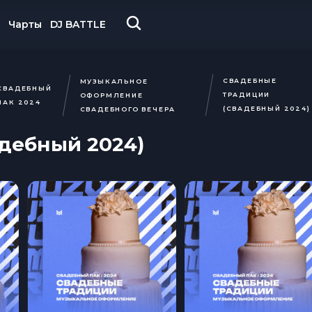
Чарты
DJ BATTLE
СВАДЕБНЫЕ
МУЗЫКАЛЬНОЕ
СВАДЕБНЫЙ
ТРАДИЦИИ
ОФОРМЛЕНИЕ
ПАК 2024
(СВАДЕБНЫЙ 2024)
СВАДЕБНОГО ВЕЧЕРА
дебный 2024)
Уже зарегистрированы?
У вас нет аккаунта?
Войти
Зарегистрируйтесь
Регистрация
Вход
ная связь
 обновили пользовательс